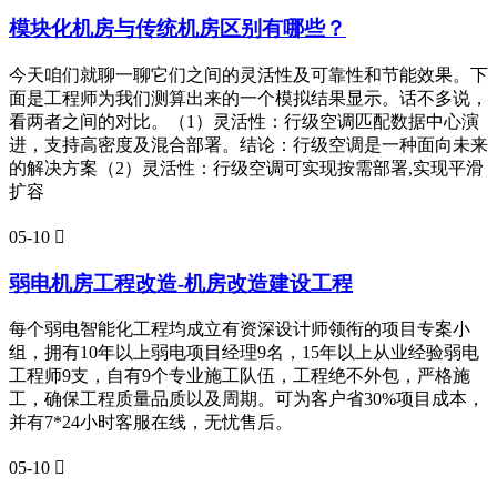
模块化机房与传统机房区别有哪些？
今天咱们就聊一聊它们之间的灵活性及可靠性和节能效果。下
面是工程师为我们测算出来的一个模拟结果显示。话不多说，
看两者之间的对比。（1）灵活性：行级空调匹配数据中心演
进，支持高密度及混合部署。结论：行级空调是一种面向未来
的解决方案（2）灵活性：行级空调可实现按需部署,实现平滑
扩容
05-10

弱电机房工程改造-机房改造建设工程
每个弱电智能化工程均成立有资深设计师领衔的项目专案小
组，拥有10年以上弱电项目经理9名，15年以上从业经验弱电
工程师9支，自有9个专业施工队伍，工程绝不外包，严格施
工，确保工程质量品质以及周期。可为客户省30%项目成本，
并有7*24小时客服在线，无忧售后。
05-10
