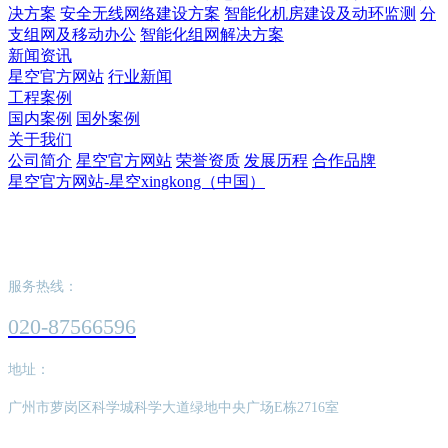
决方案
安全无线网络建设方案
智能化机房建设及动环监测
分
支组网及移动办公
智能化组网解决方案
新闻资讯
星空官方网站
行业新闻
工程案例
国内案例
国外案例
关于我们
公司简介
星空官方网站
荣誉资质
发展历程
合作品牌
星空官方网站-星空xingkong（中国）
星空官方网站-星空xingkong（中国）
服务热线：
020-87566596
地址：
广州市萝岗区科学城科学大道绿地中央广场E栋2716室