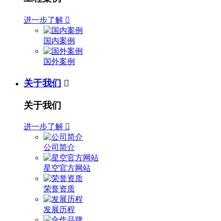
进一步了解

国内案例
国外案例
关于我们

关于我们
进一步了解

公司简介
星空官方网站
荣誉资质
发展历程