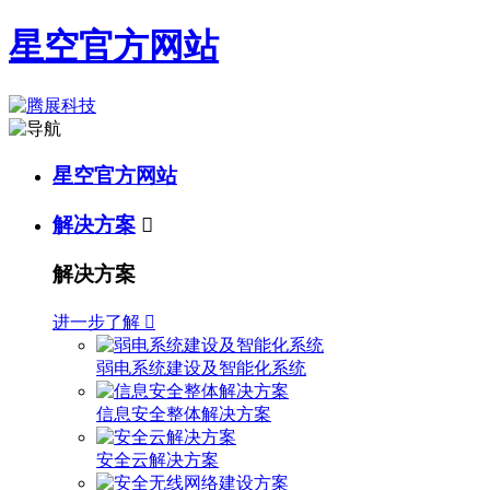
星空官方网站
星空官方网站
解决方案

解决方案
进一步了解

弱电系统建设及智能化系统
信息安全整体解决方案
安全云解决方案