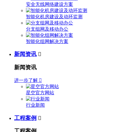
安全无线网络建设方案
智能化机房建设及动环监测
分支组网及移动办公
智能化组网解决方案
新闻资讯

新闻资讯
进一步了解

星空官方网站
行业新闻
工程案例

工程案例