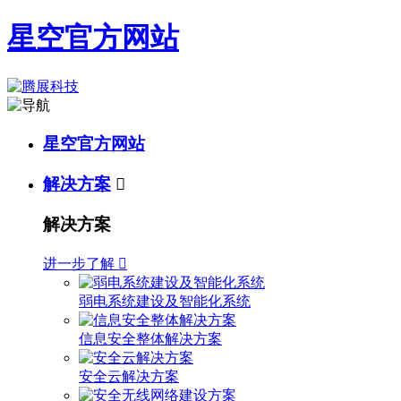
星空官方网站
星空官方网站
解决方案

解决方案
进一步了解

弱电系统建设及智能化系统
信息安全整体解决方案
安全云解决方案