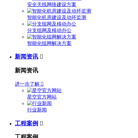
安全无线网络建设方案
智能化机房建设及动环监测
分支组网及移动办公
智能化组网解决方案
新闻资讯

新闻资讯
进一步了解

星空官方网站
行业新闻
工程案例

工程案例