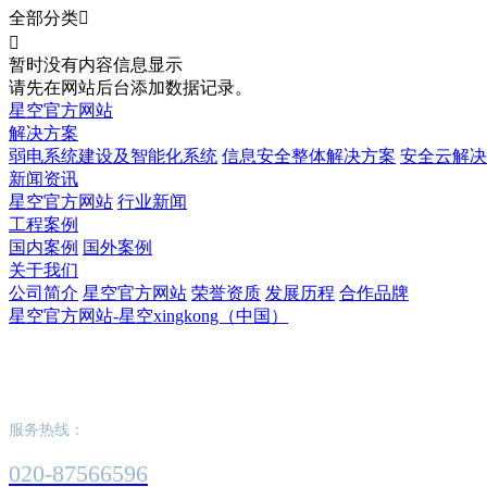
全部分类


暂时没有内容信息显示
请先在网站后台添加数据记录。
星空官方网站
解决方案
弱电系统建设及智能化系统
信息安全整体解决方案
安全云解决
新闻资讯
星空官方网站
行业新闻
工程案例
国内案例
国外案例
关于我们
公司简介
星空官方网站
荣誉资质
发展历程
合作品牌
星空官方网站-星空xingkong（中国）
星空官方网站-星空xingkong（中国）
服务热线：
020-87566596