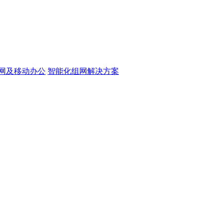
网及移动办公
智能化组网解决方案