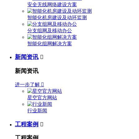
安全无线网络建设方案
智能化机房建设及动环监测
分支组网及移动办公
智能化组网解决方案
新闻资讯

新闻资讯
进一步了解

星空官方网站
行业新闻
工程案例

工程案例