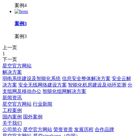
案例4
案例3
案例3
上一页
1
下一页
星空官方网站
解决方案
弱电系统建设及智能化系统
信息安全整体解决方案
安全云解
决方案
安全无线网络建设方案
智能化机房建设及动环监测
分
支组网及移动办公
智能化组网解决方案
新闻资讯
星空官方网站
行业新闻
工程案例
国内案例
国外案例
关于我们
公司简介
星空官方网站
荣誉资质
发展历程
合作品牌
星空官方网站-星空xingkong（中国）