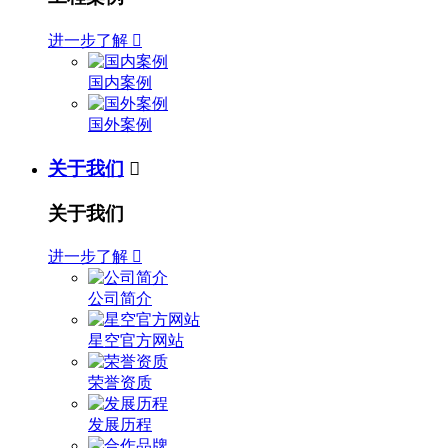
进一步了解

国内案例
国外案例
关于我们

关于我们
进一步了解

公司简介
星空官方网站
荣誉资质
发展历程