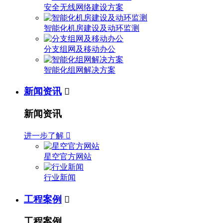
安全无线网络建设方案
智能化机房建设及动环监测
分支组网及移动办公
智能化组网解决方案
新闻资讯

新闻资讯
进一步了解

星空官方网站
行业新闻
工程案例

工程案例