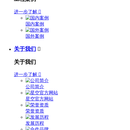
进一步了解

国内案例
国外案例
关于我们

关于我们
进一步了解

公司简介
星空官方网站
荣誉资质
发展历程