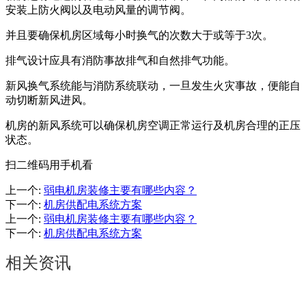
安装上防火阀以及电动风量的调节阀。
并且要确保机房区域每小时换气的次数大于或等于3次。
排气设计应具有消防事故排气和自然排气功能。
新风换气系统能与消防系统联动，一旦发生火灾事故，便能自
动切断新风进风。
机房的新风系统可以确保机房空调正常运行及机房合理的正压
状态。
扫二维码用手机看
上一个
:
弱电机房装修主要有哪些内容？
下一个
:
机房供配电系统方案
上一个
:
弱电机房装修主要有哪些内容？
下一个
:
机房供配电系统方案
相关资讯