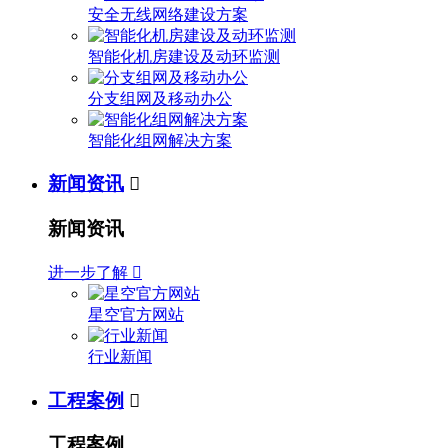
安全无线网络建设方案
智能化机房建设及动环监测
分支组网及移动办公
智能化组网解决方案
新闻资讯

新闻资讯
进一步了解

星空官方网站
行业新闻
工程案例

工程案例